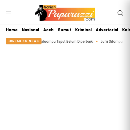
Home
Nasional
Aceh
Sumut
Kriminal
Advertorial
Kol
igeaon di Siualuompu Taput Belum Diperbaiki
Jufri Sitompul Terpilih Jadi 
BREAKING NEWS