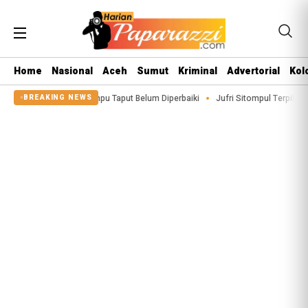
Home
Nasional
Aceh
Sumut
Kriminal
Advertorial
Kol
 di Siualuompu Taput Belum Diperbaiki
Jufri Sitompul Terpilih Jadi Ketua 
BREAKING NEWS