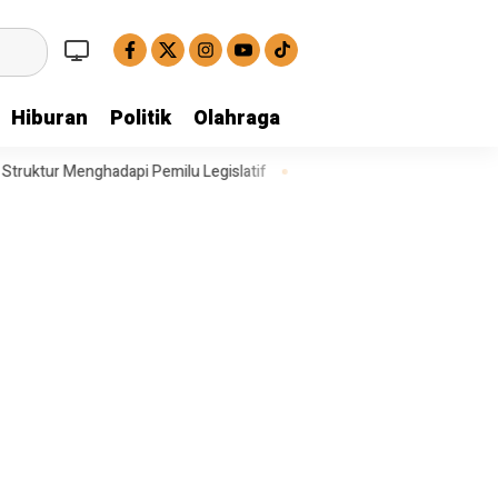
Hiburan
Politik
Olahraga
 Pemilu Legislatif
Operasi Satresnarkoba Polresta Deli Serdang Ber