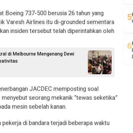
at Boeing 737-500 berusia 26 tahun yang
k Varesh Airlines itu di-grounded sementara
kan insiden tersebut telah diperintahkan oleh
kral di Melbourne Mengenang Dewi
eativitas
 penerbangan JACDEC memposting soal
gan menyebut seorang mekanik “tewas seketika”
pada mesin sebelah kanan.
 pekerja di bandara terjadi beberapa waktu