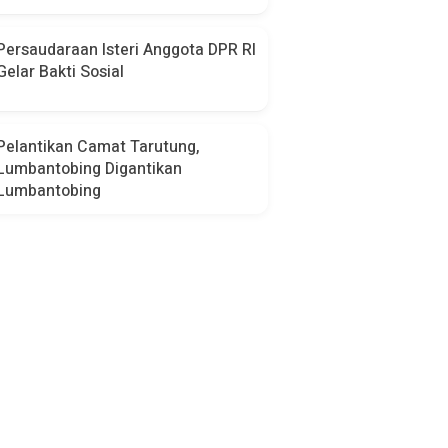
Persaudaraan Isteri Anggota DPR RI
Gelar Bakti Sosial
Pelantikan Camat Tarutung,
Lumbantobing Digantikan
Lumbantobing