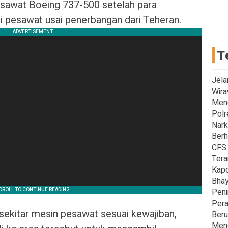
esawat Boeing 737-500 setelah para
 pesawat usai penerbangan dari Teheran.
T
Jela
Wira
Men
Polr
Nark
Berh
CFS 
Tera
Kapo
Bhay
Peni
Pera
sekitar mesin pesawat sesuai kewajiban,
Beru
Meng