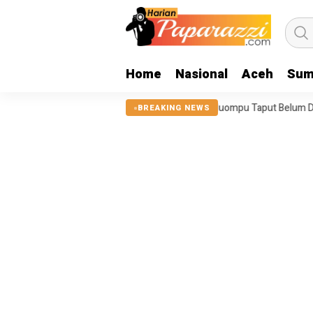
Home
Nasional
Aceh
Sum
nggul Sungai Sigeaon di Siualuompu Taput Belum Diperbaiki
Jufri 
BREAKING NEWS