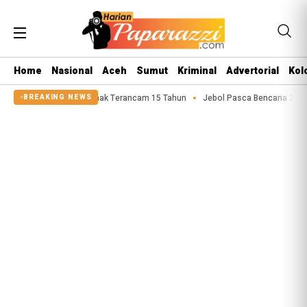
Home
Nasional
Aceh
Sumut
Kriminal
Advertorial
Kol
ku Asusila Anak Terancam 15 Tahun
Jebol Pasca Bencana 2025, Tanggul Sun
BREAKING NEWS