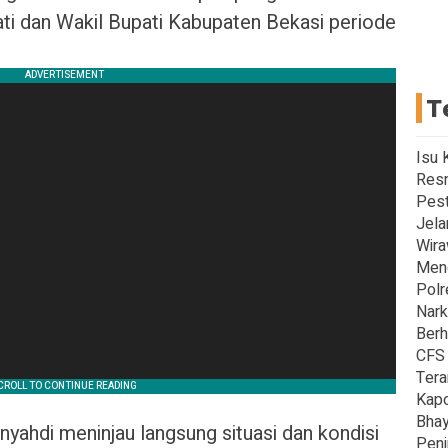
ti dan Wakil Bupati Kabupaten Bekasi periode
T
Isu 
Resn
Pest
Jela
Wira
Men
Polr
Nark
Berh
CFS 
Tera
Kapo
Bhay
yahdi meninjau langsung situasi dan kondisi
Peni