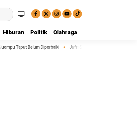
Hiburan
Politik
Olahraga
iperbaiki
Jufri Sitompul Terpilih Jadi Ketua PKB Taput: Memperkuat