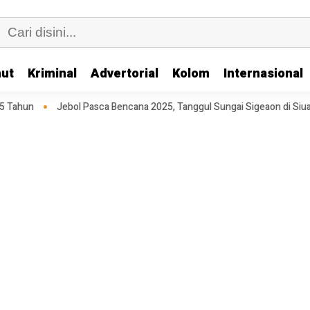
ut
Kriminal
Advertorial
Kolom
Internasional
sca Bencana 2025, Tanggul Sungai Sigeaon di Siualuompu Taput Belum D