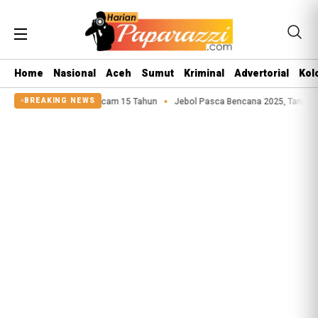
Home
Nasional
Aceh
Sumut
Kriminal
Advertorial
Kol
 Anak Terancam 15 Tahun
Jebol Pasca Bencana 2025, Tanggul Sungai Sigeao
BREAKING NEWS