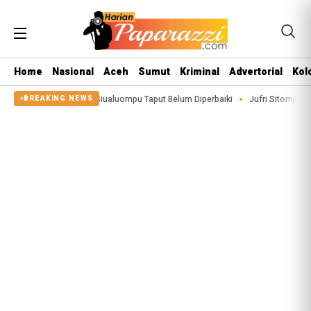
Home
Nasional
Aceh
Sumut
Kriminal
Advertorial
Kol
Sigeaon di Siualuompu Taput Belum Diperbaiki
Jufri Sitompul Terpilih Jadi
BREAKING NEWS