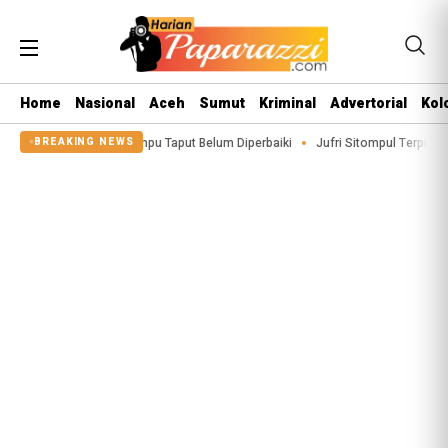
Home
Nasional
Aceh
Sumut
Kriminal
Advertorial
Kol
 Siualuompu Taput Belum Diperbaiki
Jufri Sitompul Terpilih Jadi Ketua PKB
BREAKING NEWS