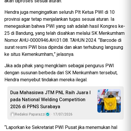
akan diproses sesuai aturan.
Hendra juga mengingatkan seluruh Plt Ketua PWI di 10
provinsi agar tetap menjalankan tugas sesuai aturan. Ia
menegaskan bahwa PWI yang sah adalah hasil Kongres ke-
25 di Bandung, yang telah disahkan melalui SK Menkumham
Nomor AHU-0000946.AH.01.08. TAHUN 2024. “Barcode di
surat resmi PWI bisa dipindai dan akan terhubung langsung
ke situs Kemenkumham,” jelasnya.
Jika ada pihak yang mengklaim sebagai pengurus PWI
dengan susunan berbeda dari SK Menkumham tersebut,
Hendra menyebut tindakan mereka ilegal.
Dua Mahasiswa JTM PNL Raih Juara I
pada National Welding Competition
2026 di PPNS Surabaya
Redaksi Paparazzi
17/07/2026
“Laporkan ke Sekretariat PWI Pusat jika menemukan hal