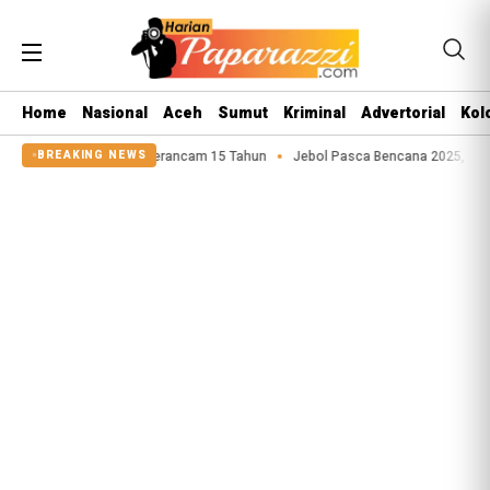
Home
Nasional
Aceh
Sumut
Kriminal
Advertorial
Kol
usila Anak Terancam 15 Tahun
Jebol Pasca Bencana 2025, Tanggul Sungai 
BREAKING NEWS