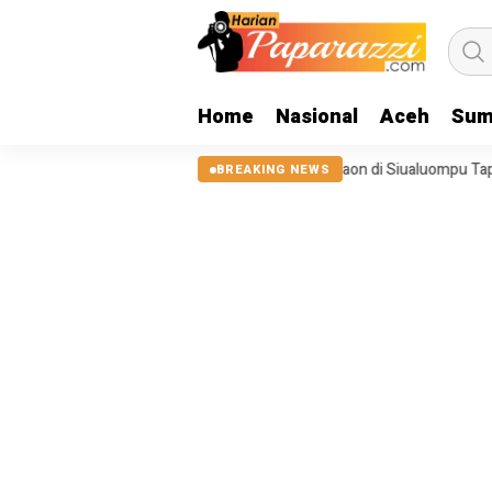
Home
Nasional
Aceh
Sum
a 2025, Tanggul Sungai Sigeaon di Siualuompu Taput Belum Diperbaiki
BREAKING NEWS