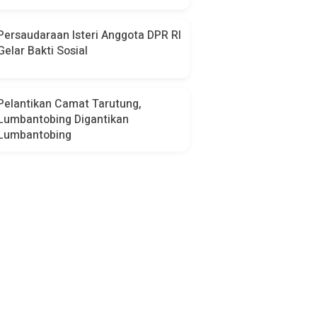
Persaudaraan Isteri Anggota DPR RI
Gelar Bakti Sosial
Pelantikan Camat Tarutung,
Lumbantobing Digantikan
Lumbantobing