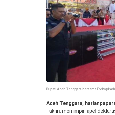
Bupati Aceh Tenggara bersama Forkopimda 
Aceh Tenggara, harianpapar
Fakhri, memimpin apel deklar