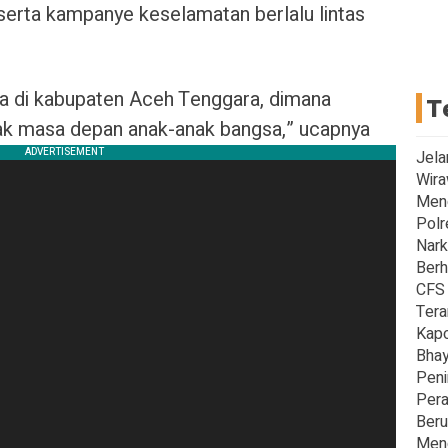
serta kampanye keselamatan berlalu lintas
a di kabupaten Aceh Tenggara, dimana
T
k masa depan anak-anak bangsa,” ucapnya
Jela
Wira
Men
Polr
Nark
Berh
CFS 
Tera
Kapo
Bhay
Peni
Pera
Beru
Meng