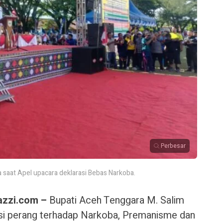
Perbesar
saat Apel upacara deklarasi Bebas Narkoba.
azzi.com –
Bupati Aceh Tenggara M. Salim
asi perang terhadap Narkoba, Premanisme dan