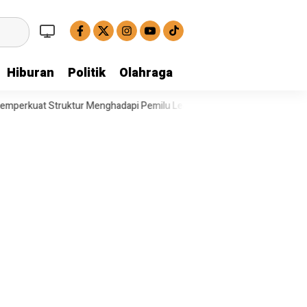
Hiburan
Politik
Olahraga
Menghadapi Pemilu Legislatif
Operasi Satresnarkoba Polresta Deli 