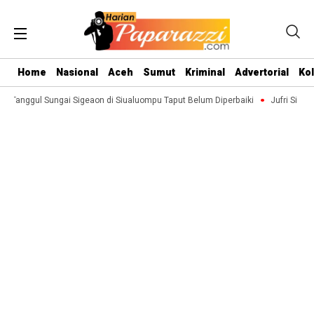
Home
Nasional
Aceh
Sumut
Kriminal
Advertorial
Ko
Tanggul Sungai Sigeaon di Siualuompu Taput Belum Diperbaiki
Jufri Sitompu