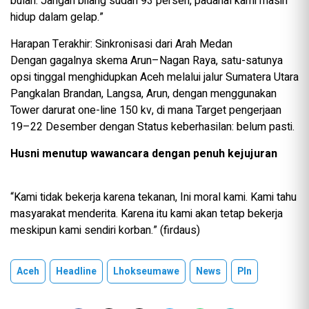
bulan. Jangan bilang sudah 93 persen, padahal kami masih
hidup dalam gelap.”
Harapan Terakhir: Sinkronisasi dari Arah Medan
Dengan gagalnya skema Arun–Nagan Raya, satu-satunya
opsi tinggal menghidupkan Aceh melalui jalur Sumatera Utara
Pangkalan Brandan, Langsa, Arun, dengan menggunakan
Tower darurat one-line 150 kv, di mana Target pengerjaan
19–22 Desember dengan Status keberhasilan: belum pasti.
Husni menutup wawancara dengan penuh kejujuran
“Kami tidak bekerja karena tekanan, Ini moral kami. Kami tahu
masyarakat menderita. Karena itu kami akan tetap bekerja
meskipun kami sendiri korban.” (firdaus)
Aceh
Headline
Lhokseumawe
News
Pln