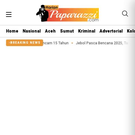
Home
Nasional
Aceh
Sumut
Kriminal
Advertorial
Kol
a Anak Terancam 15 Tahun
Jebol Pasca Bencana 2025, Tanggul Sungai Sige
BREAKING NEWS