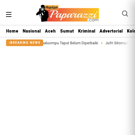
Home
Nasional
Aceh
Sumut
Kriminal
Advertorial
Kol
Sigeaon di Siualuompu Taput Belum Diperbaiki
Jufri Sitompul Terpilih Jadi
BREAKING NEWS