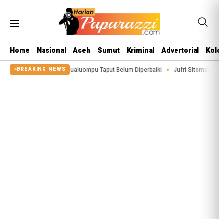
Home
Nasional
Aceh
Sumut
Kriminal
Advertorial
Kol
i Sigeaon di Siualuompu Taput Belum Diperbaiki
Jufri Sitompul Terpilih Ja
BREAKING NEWS