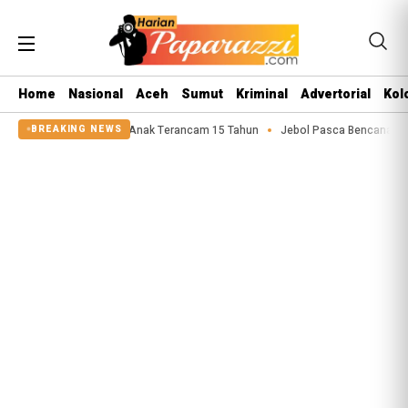
Home
Nasional
Aceh
Sumut
Kriminal
Advertorial
Kol
aku Asusila Anak Terancam 15 Tahun
Jebol Pasca Bencana 2025, Tanggul S
BREAKING NEWS