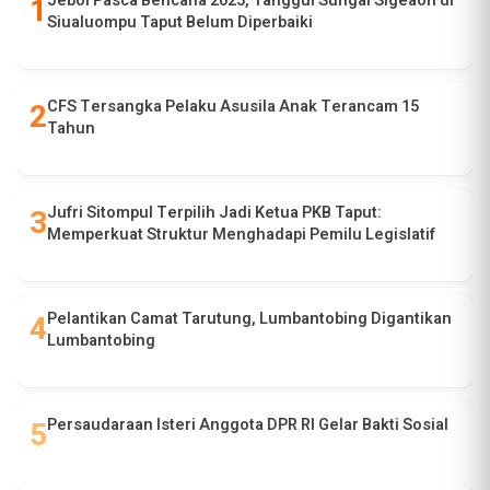
Jebol Pasca Bencana 2025, Tanggul Sungai Sigeaon di
Siualuompu Taput Belum Diperbaiki
CFS Tersangka Pelaku Asusila Anak Terancam 15
Tahun
Jufri Sitompul Terpilih Jadi Ketua PKB Taput:
Memperkuat Struktur Menghadapi Pemilu Legislatif
Pelantikan Camat Tarutung, Lumbantobing Digantikan
Lumbantobing
Persaudaraan Isteri Anggota DPR RI Gelar Bakti Sosial