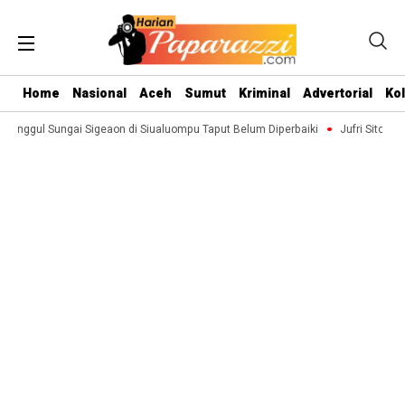
Home
Nasional
Aceh
Sumut
Kriminal
Advertorial
Ko
nggul Sungai Sigeaon di Siualuompu Taput Belum Diperbaiki
Jufri Sitompul 