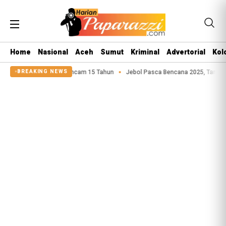
Home
Nasional
Aceh
Sumut
Kriminal
Advertorial
Kol
Anak Terancam 15 Tahun
Jebol Pasca Bencana 2025, Tanggul Sungai Sigeaon
BREAKING NEWS