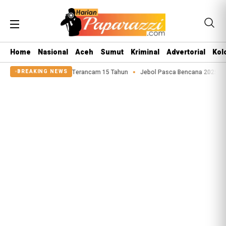
Home
Nasional
Aceh
Sumut
Kriminal
Advertorial
Kol
susila Anak Terancam 15 Tahun
Jebol Pasca Bencana 2025, Tanggul Sungai
BREAKING NEWS