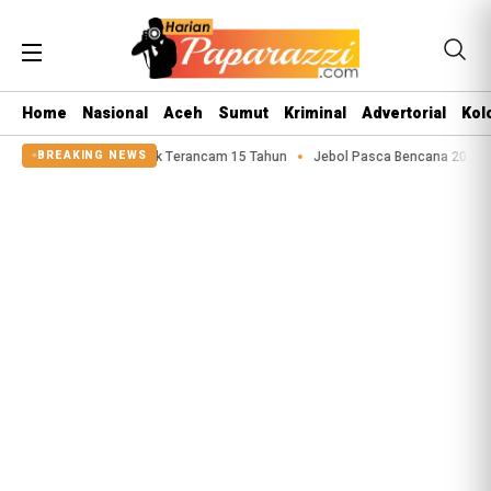
Home
Nasional
Aceh
Sumut
Kriminal
Advertorial
Kol
Asusila Anak Terancam 15 Tahun
Jebol Pasca Bencana 2025, Tanggul Sunga
BREAKING NEWS