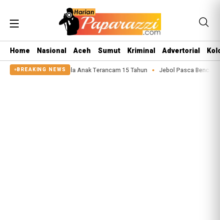
Home
Nasional
Aceh
Sumut
Kriminal
Advertorial
Kol
 Pelaku Asusila Anak Terancam 15 Tahun
Jebol Pasca Bencana 2025, Tangg
BREAKING NEWS