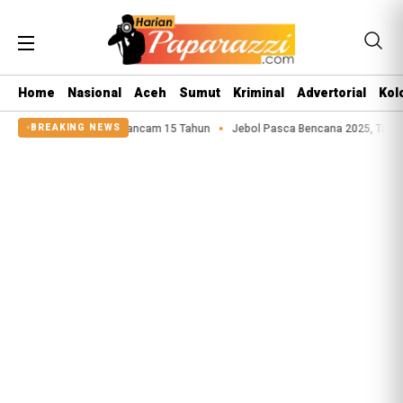
Home
Nasional
Aceh
Sumut
Kriminal
Advertorial
Kol
 Anak Terancam 15 Tahun
Jebol Pasca Bencana 2025, Tanggul Sungai Sigeao
BREAKING NEWS